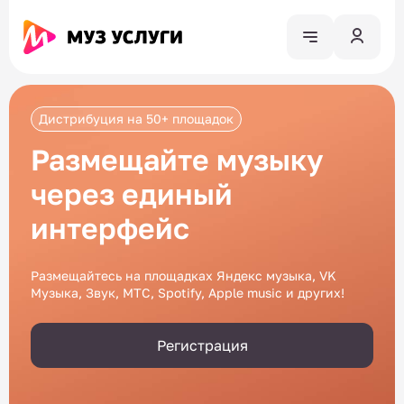
Дистрибуция на 50+ площадок
Размещайте музыку
через единый
интерфейс
Размещайтесь на площадках Яндекс музыка, VK
Музыка, Звук, МТС, Spotify, Apple music и других!
Регистрация