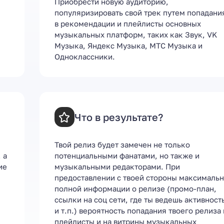
Приобрести новую аудиторию,
итринах
популяризировать свой трек путем попадани
в рекомендации и плейлисты основных
музыкальных платформ, таких как Звук, VK
Музыка, Яндекс Музыка, МТС Музыка и
Одноклассники.
Что в результате?
Твой релиз будет замечен не только
 а
потенциальными фанатами, но также и
ие
музыкальными редакторами. При
предоставлении с твоей стороны максималь
полной информации о релизе (промо-план,
ссылки на соц сети, где ты ведешь активност
и т.п.) вероятность попадания твоего релиза 
плейлисты и на витрины музыкальных