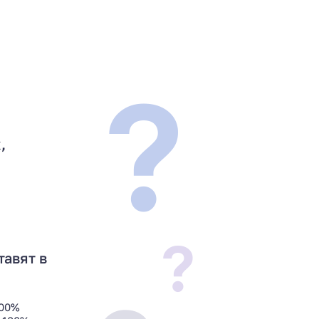
?
,
?
тавят в
100%