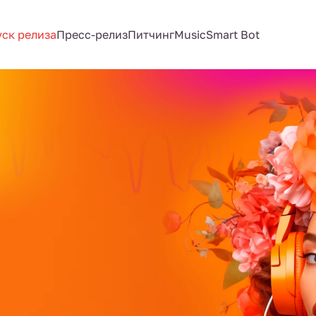
ск релиза
Пресс-релиз
Питчинг
MusicSmart Bot