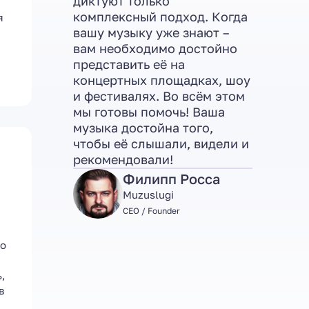
диктуют только
комплексный подход. Когда
я
вашу музыку уже знают –
вам необходимо достойно
представить её на
концертных площадках, шоу
и фестивалях. Во всём этом
мы готовы помочь! Ваша
музыка достойна того,
чтобы её слышали, видели и
рекомендовали!
Филипп Росса
Muzuslugi
CEO / Founder
но
ь,
в