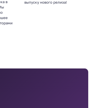
ка в
выпуску нового релиза!
Мы
по
йшее
кторами